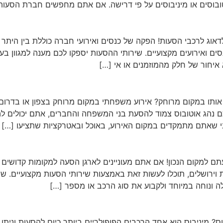
בוסים או מיניבוסים על פי דרישה. אם אתם מחפשים חברת הסעות
אוג לרכבי הסעות! הפקה של כנסים ואירועי חברה כוללת בין היתר 
סים ואירועים מקצועיים. שירותי ההסעות יספקו לכם מענה למגוון בע
 איחור של חלק מהמוזמנים או אי […]
אותו במקום מרוחק? אירוע משפחתי במקום מרוחק בצפון או בדרום ה
ם נהג אוטובוס צמוד להסעת בני המשפחה והחברים, אתם יכולים להיו
ני שאתם מתמקדים במקום האירוע, באוכל ובאטרקציות שתציעו […]
תם למקום הנכון! אם אתם מעוניינים לארגן הסעה למקומות קדושים ל
 וירושלים, תוכלו לעשות זאת באמצעות שירותי הסעות מקצועיים. 
 ונוחה במיוחד ולקבוע את סוג הרכב או מספר […]
? מיניבוס הוא אחד הרכבים הפופולריים ביותר כיום להסעות וניתן