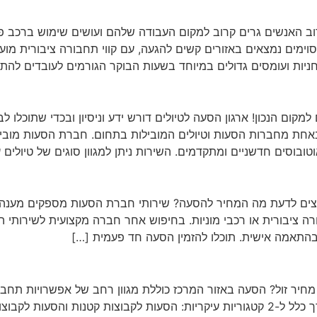
רוב האנשים גרים קרוב למקום העבודה שלהם ועושים שימוש ברכב פ
וימים נמצאים באזורים קשים להגעה, עם קווי תחבורה ציבורית מועט
יות ועומסים גדולים במיוחד בשעות הבוקר הגורמים לעובדים להת
ם הנכון! ארגון הסעה לטיולים דורש ידע וניסיון ובכדי שתוכלו ל
אחת מחברות הסעות וטיולים המובילות בתחום. חברת הסעות מובילה
וטובוסים חדשניים ומתקדמים. השירות ניתן למגוון סוגים של טיולים
ם לדעת מה המחיר להסעה? שירותי חברת הסעות מספקים מענה לס
רה ציבורית או רכבי מוניות. בחיפוש אחר חברה מקצועית לשירותי 
בהתאמה אישית. תוכלו להזמין הסעה חד פעמית […]
חיר זול? הסעה באזור המרכז כוללת מגוון רחב של אפשרויות תחב
לכם. אפשרויות ההסעה מתחלקות בדרך כלל ל-2 קטגוריות עיקריות: הסעות לקבוצות קטנות