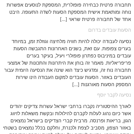
תחבורה פרטית כבחירה פופולרית, המספקת לנוסעים אפשרות
נוחה ומותאמת אישית המספקת הסעות לשדה התעופה. היבט
אחד של תחבורה פרטית שראוי […]
הסעות עובדים בדרום
נסיעה לעבודה יכולה להיות חוויה מלחיצה וגוזלת זמן, במיוחד
בערים צפופות. עם זאת, בשנים האחרונות התגבשה הסעות
עובדים במיניבוס כפתרון פופולרי ויעיל, בעיקר בערים
פריפריאליות. מאמר זה בוחן את היתרונות והתכונות של אמצעי
תחבורה נוח זה, ומדגיש כיצד הוא שינה את הנסיעה היומית עבור
העובדים באזור. הסעות עובדים למקום העבודה הינו שירות
המספק הסעות מאורגנות […]
נסיעה לקבר יוסף
לאורך ההיסטוריה נקברו ברחבי ישראל עשרות צדיקים יהודים
אשר כיום נהוג לעלות לקברם להילולות ובקשת משאלות לזיווג
הגון, בריאות ופרנסה. מרבית קברי הצדיקים בישראל נמצאים
באזור הצפון, מסביב לצפת ולכנרת, וחלקם בכלל נמצאים בשטחי