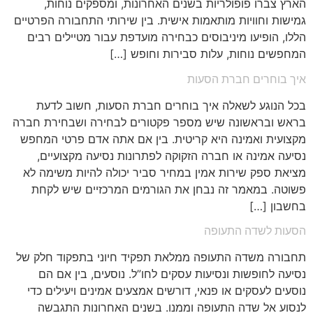
הארץ צברו פופולריות בשנים האחרונות, ומספקים נוחות,
גמישות וחוויות מותאמות אישית. בין שירותי התחבורה הפרטיים
הללו, הופיעו מיניבוסים כבחירה מועדפת עבור מטיילים רבים
המחפשים נוחות, עלות סבירות וחופש […]
איך בוחרים חברת הסעות
בכל הנוגע לשאלה איך בוחרים חברת הסעות, חשוב לדעת
בראש ובראשונה שיש מספר פקטורים לבחירה ושבחירת חברה
מקצועית ואמינה היא קריטית. בין אם אתה אדם פרטי המחפש
נסיעה אמינה או חברה הזקוקה לפתרונות נסיעה מקצועיים,
מציאת ספק שירות אמין במחיר סביר יכולה להיות משימה לא
פשוטה. במאמר זה נבחן את הגורמים המרכזיים שיש לקחת
בחשבון […]
הסעות לשדה התעופה
תחבורה משדה התעופה ממלאת תפקיד חיוני בתפקוד חלק של
נסיעה לחופשות ונסיעות עסקים לחו”ל. נוסעים, בין אם הם
נוסעים לעסקים או פנאי, דורשים אמצעים אמינים ויעילים כדי
לנסוע אל שדה התעופה וממנו. בשנים האחרונות התגבשה