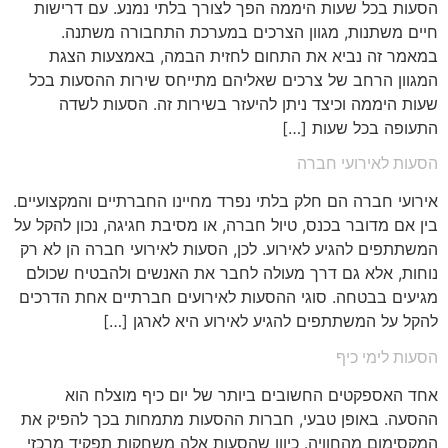
הסעות בכל שעות היממה הפך לצורך בלתי נמנע. עם דרישות
חיים משתנות, מגוון הצרכים במערכת התחבורה משתנה.
במאמר זה נביא את התחום לחזית הבמה, באמצעות הצגת
המגוון הרחב של צרכים שאליהם מתייחס שירות ההסעות בכל
שעות היממה וכיצד ניתן להיעזר בשירות זה. הסעות לשדה
התעופה בכל שעות […]
הסעות לאירועי חברה
אירועי חברה הם חלק בלתי נפרד מחיינו החברתיים והמקצועיים.
בין אם מדובר בכנס, טיול חברה, או מסיבת חגיגה, נכון להקל על
המשתתפים להגיע לאירוע. לכן, הסעות לאירועי חברה הן לא רק
נוחות, אלא גם דרך מעולה לחבר את האנשים ולהבטיח שכולם
מגיעים בבטחה. סוגי ההסעות לאירועים חברתיים אחת הדרכים
להקל על המשתתפים להגיע לאירוע היא לארגן […]
הסעות לימי כיף
אחד האספקטים החשובים ביותר של יום כיף מוצלח הוא
ההסעה. באופן טבעי, חברות ההסעות מתמחות בכך להפיק את
המקסימום מהחוויה. כיוון שהסעות אלה משחקות תפקיד מרכזי