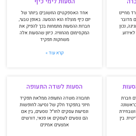
רה
הסעות לימי כיף
ד מחיינו
אחד האספקטים החשובים ביותר של
ם מדובר
יום כיף מוצלח הוא ההסעה. באופן טבעי,
גה, נכון
חברות ההסעות מתמחות בכך להפיק את
אירוע.
המקסימום מהחוויה. כיוון שהסעות אלה
משחקות תפקיד
קרא עוד »
סעות
הסעות לשדה התעופה
ם חברת
תחבורה משדה התעופה ממלאת תפקיד
ראשונה
חיוני בתפקוד חלק של נסיעה לחופשות
ושבחירת
ונסיעות עסקים לחו”ל. נוסעים, בין אם
טית. בין
הם נוסעים לעסקים או פנאי, דורשים
אמצעים אמינים