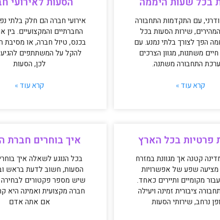
 בכל שעות היממה
הסעות לאירועי חב
ודרני, עם התקדמות התחבורה
אירועי חברה הם חלק בלתי נפר
המהירים, שירות הסעות בכל
החברתיים והמקצועיים. בין א
ה הפך לצורך בלתי נמנע. עם
בכנס, טיול חברה, או מסיבת חגי
חיים משתנות, מגוון הצרכים
להקל על המשתתפים להגיע ל
רכת התחבורה משתנה.
לכן, הסעות
קרא עוד »
קרא עוד »
 פרטיות בכל הארץ
איך בוחרים חברת ה
דינה קטנה אך מגוונת במזרח
בכל הנוגע לשאלה איך בוחרי
, מציעה שפע של אפשרויות
הסעות, חשוב לדעת בראש וב
בור מקומיים ותיירים כאחד.
שיש מספר פקטורים לבחירה 
בורה ציבורית זמינה ויעילה
חברה מקצועית ואמינה היא קרי
פן נרחב, שירותי הסעות
אם אתה אדם