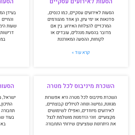
הסעות לאירועים עסקיים
הסעות
הסעות לאירועים עסקיים, כמו כנסים,
בעידן המ
סדנאות או ימי עיון, הן אחד מהגורמים
והחיים 
המרכזיים להצלחת האירוע. בין אם
שעות היממ
מדובר בהסעת מנהלים, עובדים או
דרישות 
לקוחות, ההסעה המאורגנת
במע
קרא עוד »
השכרת מיניבוס לכל מטרה
הסעות
השכרת מיניבוס לכל מטרה היא אפשרות
ישראל, מ
מגוונת, גמישה ונוחה לטיולים קבוצתיים,
התיכון
לאירועים מיוחדים, ואפילו לשימושים
תחבורה ע
מקצועיים. זוהי הזדמנות מושלמת לנצל
בעוד שתח
את היתרונות שמציעים שירותי התחבורה
באו