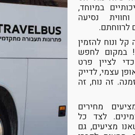
ותיים במיוחד,
חווית נסיעה
 לרווחתם.
 קל ונוח להזמין
! במקום לחפש
די לציין פרט
פן עצמי, לדייק
נה. זה נוח, זה
עים מחירים
ינים. לצד כל
נו מציעים, גם